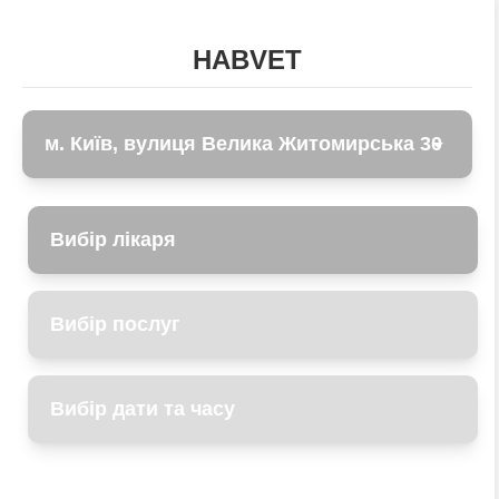
HABVET
Вибір лікаря
Вибір послуг
Вибір дати та часу